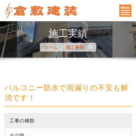
コ
ン
テ
ン
施工実績
ツ
へ
ホーム
/
施工事例
/
ス
キ
ッ
プ
バルコニー防水で雨漏りの不安も解
消です！
工事の種類
その他