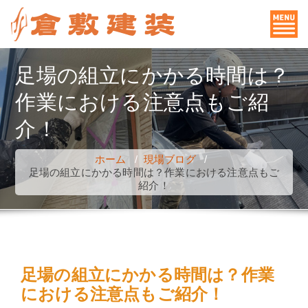
コ
ン
テ
ン
足場の組立にかかる時間は？
ツ
作業における注意点もご紹
へ
ス
介！
キ
ッ
ホーム
/
現場ブログ
/
足場の組立にかかる時間は？作業における注意点もご
プ
紹介！
足場の組立にかかる時間は？作業
における注意点もご紹介！