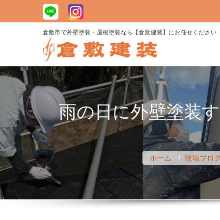
コ
ン
テ
倉敷市で外壁塗装・屋根塗装なら【倉敷建装】にお任せください
ン
ツ
へ
ス
キ
雨の日に外壁塗装
ッ
プ
ホーム
/
現場ブロ