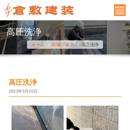
コ
ン
テ
ン
高圧洗浄
ツ
へ
ホーム
/
現場ブログ
/
高圧洗浄
ス
キ
ッ
プ
高圧洗浄
2023年3月20日