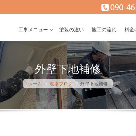
工事メニュー
塗装の違い
施工の流れ
料金
外壁下地補修
ホーム
/
現場ブログ
/
外壁下地補修