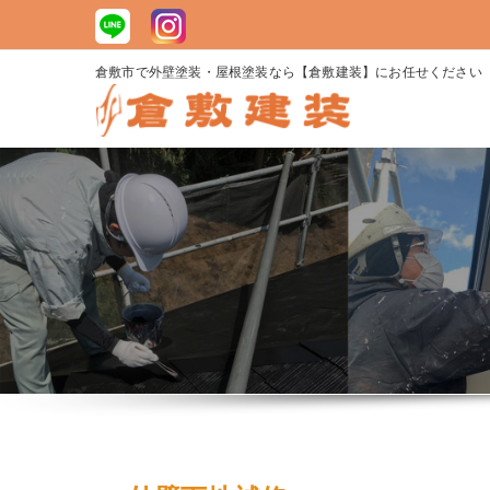
コ
ン
テ
倉敷市で外壁塗装・屋根塗装なら【倉敷建装】にお任せください
ン
ツ
へ
ス
キ
ッ
プ