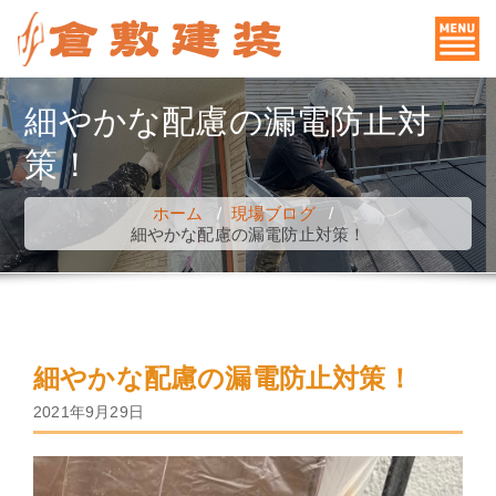
コ
ン
テ
ン
細やかな配慮の漏電防止対
ツ
策！
へ
ス
ホーム
/
現場ブログ
/
キ
細やかな配慮の漏電防止対策！
ッ
プ
細やかな配慮の漏電防止対策！
2021年9月29日