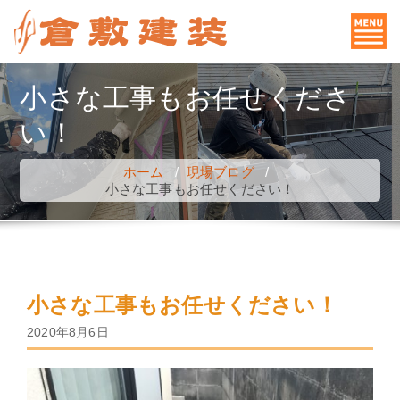
コ
ン
テ
ン
小さな工事もお任せくださ
ツ
い！
へ
ス
ホーム
/
現場ブログ
/
キ
小さな工事もお任せください！
ッ
プ
小さな工事もお任せください！
2020年8月6日