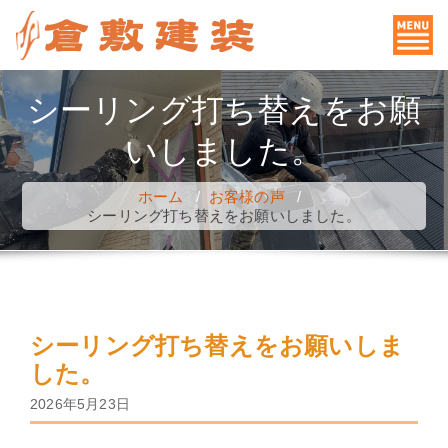
コ
ン
テ
ン
シーリング打ち替えをお願
ツ
いしました。
へ
ス
ホーム
/
お客様の声
/
キ
シーリング打ち替えをお願いしました。
ッ
プ
シーリング打ち替えをお願いしま
した。
2026年5月23日